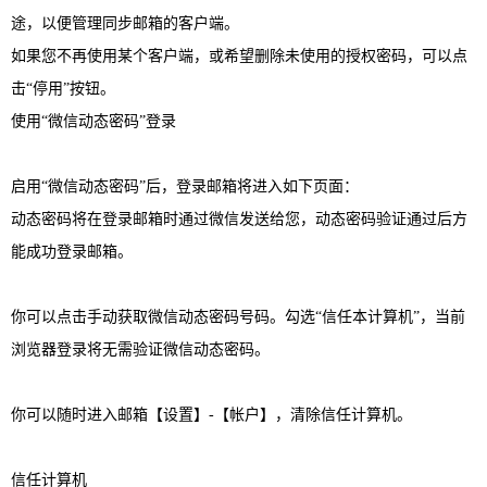
途，以便管理同步邮箱的客户端。
如果您不再使用某个客户端，或希望删除未使用的授权密码，可以点
击“停用”按钮。
使用“微信动态密码”登录
启用“微信动态密码”后，登录邮箱将进入如下页面：
动态密码将在登录邮箱时通过微信发送给您，动态密码验证通过后方
能成功登录邮箱。
你可以点击手动获取微信动态密码号码。勾选“信任本计算机”，当前
浏览器登录将无需验证微信动态密码。
你可以随时进入邮箱【设置】-【帐户】，清除信任计算机。
信任计算机