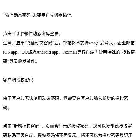
“微信动态密码”需要用户先绑定微信。
点击“启用”微信动态密码登录。
注意：启用“微信动态密码”后，邮箱将不支持wap方式登录，企业邮箱
iOS app、QQ邮箱Android app、Foxmail等客户端需使用特殊的“授权密
码”登录收发邮件。
客户端授权密码
由于客户端无法使用动态密码，您需要在客户端输入新增的授权密
码。
点击“新增授权密码”，页面会显示的授权密码。您可以复制此授权密
码粘贴至客户端，授权密码将不再显示。您还可以为授权密码登记用