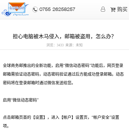
购买
0755-26258257
担心电脑被木马侵入，邮箱被盗用，怎么办？
浏览：3433 来源：未知
全球商务邮推出的全新功能，启用“微信动态密码”功能后，网页登录
邮箱需验证动态密码，动态密码验证通过后方能成功登录邮箱。动态
密码将在登录邮箱时通过微信发送给您。
启用“微信动态密码”
点击邮箱页首的【设置】，进入【帐户】设置页，“帐户安全”设置
项。