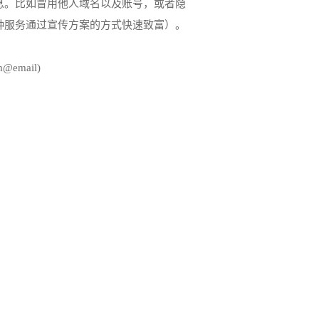
息。比如冒用他人域名以及账号，或者隐
种服务通过宣传方案的方式快速致富）。
om@email)