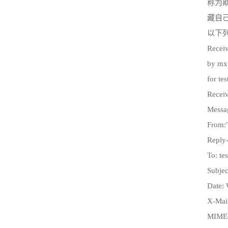
称为
藏自
以下
Recei
by mx
for te
Receiv
Messa
From:
Reply
To: te
Subjec
Date:
X-Mail
MIME-