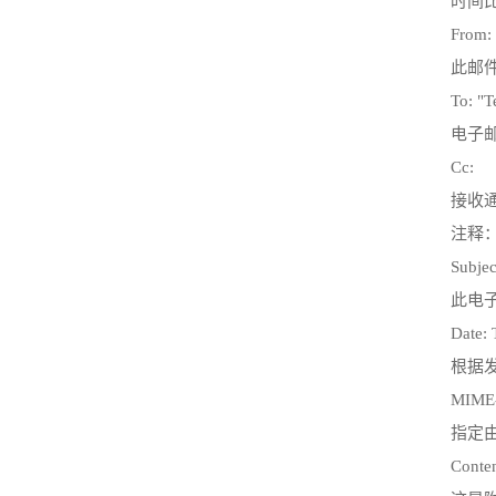
时间比
From:
此邮件是
To: "T
电子
Cc:
接收
注释
Subjec
此电子
Date: 
根据
MIME-
指定由
Conten