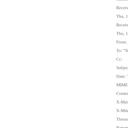
Receiv
Thu, 
Receiv
Thu, 
From:
To: "T
Cc:
Subjec
Date: 
MIME-
Conten
X-Mail
X-Mim
Thre
Return