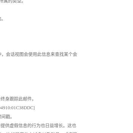
容所属的类型。
送的。
k 中，会话视图会使用此信息来查找某个会
始终会终身跟踪此邮件。
E0D4910:01C38DDC]
的时间戳。
头中提供虚假信息的行为也日益增长。这也