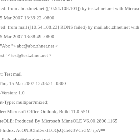
ed: from abc.zhnet.net ([10.54.108.101]) by test.zhnet.net with Micr
15 Mar 2007 13:39:22 -0800
ed: from mail ([10.54.108.23] RDNS failed) by mail.abc.zhnet.net wi
15 Mar 2007 13:38:49 -0800
 "Abc "< abc@abc.zhnet.net >
est "< test@test.zhnet.net >
t: Test mail
Thu, 15 Mar 2007 13:38:31 -0800
Version: 1.0
t-Type: multipart/mixed;
er: Microsoft Office Outlook, Build 11.0.5510
eOLE: Produced By Microsoft MimeOLE V6.00.2800.1165
ad-Index: AcON3CInEwkfLOQsQGeK8VCv3M+ipA==
-Path: abc@abc.zhnet.net