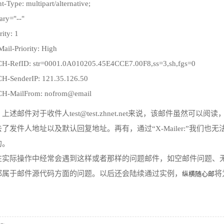
t-Type: multipart/alternative;
ary="--"
rity: 1
il-Priority: High
H-RefID: str=0001.0A010205.45E4CCE7.00F8,ss=3,sh,fgs=0
H-SenderIP: 121.35.126.50
H-MailFrom: nofrom@email
上述邮件对于收件人test@test.zhnet.net来说，该邮件虽然
了发件人地址以及默认回复地址。再有，通过“X-Mailer:”我们
的。
在实际操作中经常会遇到这样或者那样的问题邮件，如空邮件问题、
都属于邮件源代码方面的问题。以后还会陆续通过实例，
将
纵横随心邮