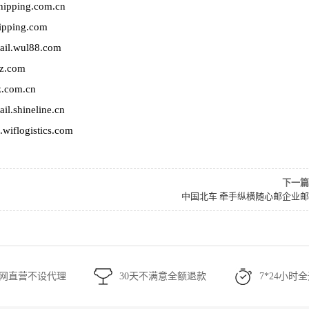
ing.com.cn
ping.com
ul88.com
.com
om.cn
neline.cn
gistics.com
下一篇
中国北车 牵手纵横随心邮企业
网直营不设代理
30天不满意全额退款
7*24小时