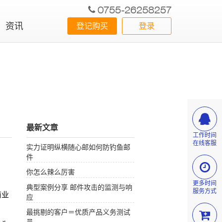
0755-26258257
资讯
登记购买
登录
最新文章
工作时间
在线客服
实力证明纵横随心邮如何防钓鱼邮
件
你怎么辣么厉害
更多时间
典型案例分享 邮件攻击的监测与响
服务方式
商业
应
最挑剔的客户＝优质产品义务测试