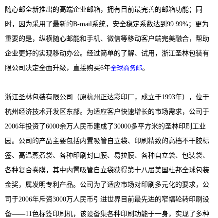
随心邮全新推出的高端企业邮箱，拥有目前最完善的邮箱功能；同
时，因为采用了最新的B-mail系统，安全稳定系数达到99.99%；更为
重要的是，纵横随心邮能和手机、微信等移动客户端完美融合，帮助
企业更好的实现移动办公。经过简单的了解、试用，浙江圣林包装有
限公司决定全面升级，直接购买6年
全球商务邮
。
浙江圣林包装有限公司（原杭州正达彩印厂，成立于1993年），位于
杭州经济技术开发区东部。为适应客户快速增长的市场需求，公司于
2006年投资了6000余万人民币建成了30000多平方米的圣林印刷工业
园。公司的产品主要包括内置吸管自立袋、印刷精致的高档不干胶标
签、高温蒸煮袋、各种印刷封口膜、易拉膜、各种自立袋、包装袋、
各种复合卷膜，其中内置吸管自立袋获得第十八届美国杜邦全球包装
金奖，属发明专利产品。公司为了适应市场对印刷多元化的要求，公
司于2006年斥资3000万人民币引进世界目前最先进的窄幅轮转印刷设
备——11色标签印刷机，该设备集各种印刷功能于一身，实现了多种