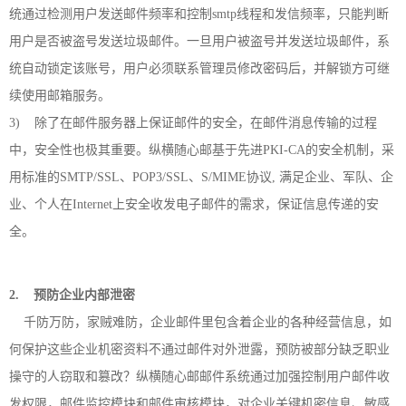
统通过检测用户发送邮件频率和控制smtp线程和发信频率，只能判断
用户是否被盗号发送垃圾邮件。一旦用户被盗号并发送垃圾邮件，系
统自动锁定该账号，用户必须联系管理员修改密码后，并解锁方可继
续使用邮箱服务。
3) 除了在邮件服务器上保证邮件的安全，在邮件消息传输的过程
中，安全性也极其重要。纵横随心邮基于先进PKI-CA的安全机制，采
用标准的SMTP/SSL、POP3/SSL、S/MIME协议, 满足企业、军队、企
业、个人在Internet上安全收发电子邮件的需求，保证信息传递的安
全。
2. 预防企业内部泄密
千防万防，家贼难防，企业邮件里包含着企业的各种经营信息，如
何保护这些企业机密资料不通过邮件对外泄露，预防被部分缺乏职业
操守的人窃取和篡改？纵横随心邮邮件系统通过加强控制用户邮件收
发权限，邮件监控模块和邮件审核模块，对企业关键机密信息、敏感