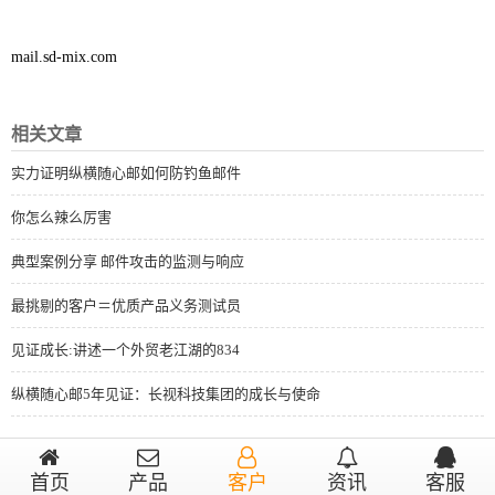
mail.sd-mix.com
相关文章
实力证明纵横随心邮如何防钓鱼邮件
你怎么辣么厉害
典型案例分享 邮件攻击的监测与响应
最挑剔的客户＝优质产品义务测试员
见证成长:讲述一个外贸老江湖的834
纵横随心邮5年见证：长视科技集团的成长与使命
首页
产品
客户
资讯
客服