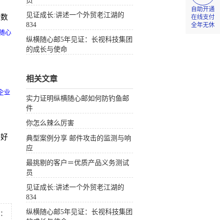
员
自助开通
见证成长:讲述一个外贸老江湖的
优数
在线支付
834
全年无休
随心
纵横随心邮5年见证：长视科技集团
的成长与使命
相关文章
企业
实力证明纵横随心邮如何防钓鱼邮
件
你怎么辣么厉害
常好
典型案例分享 邮件攻击的监测与响
应
！
最挑剔的客户＝优质产品义务测试
员
见证成长:讲述一个外贸老江湖的
834
纵横随心邮5年见证：长视科技集团
：