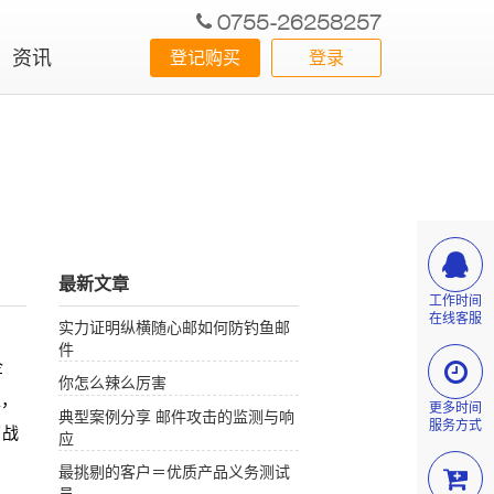
0755-26258257
资讯
登记购买
登录
最新文章
工作时间
在线客服
实力证明纵横随心邮如何防钓鱼邮
件
企
你怎么辣么厉害
亚，
更多时间
典型案例分享 邮件攻击的监测与响
服务方式
了战
应
最挑剔的客户＝优质产品义务测试